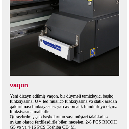
vaqon
Yeni dizayn edilmiş vaqon, bir düyməli təmizləyici başlıq
funksiyasına, UV led müalicə funksiyasına və statik aradan
qaldırılması funksiyasına, yarı avtomatik hündürlüyü ölçmə
funksiyasına malikdir.
Quraşdırılmış çap başlıqlarının sayı müştəri tələblərinə
uyğun olaraq fərdiləşdirilə bilər, məsələn, 2-8 PCS RICOH
G5 və ya 4-16 PCS Toshiba CE4M.