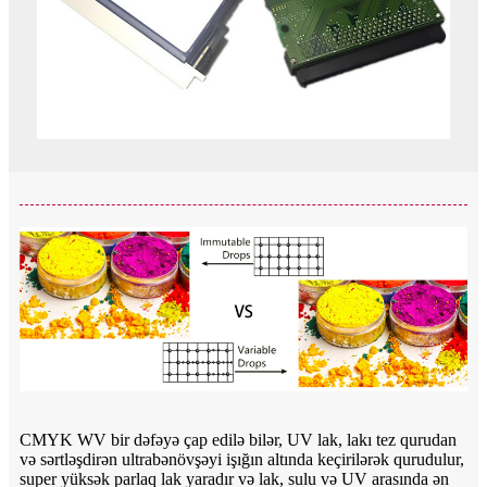
CMYK WV bir dəfəyə çap edilə bilər, UV lak, lakı tez qurudan
və sərtləşdirən ultrabənövşəyi işığın altında keçirilərək qurudulur,
super yüksək parlaq lak yaradır və lak, sulu və UV arasında ən