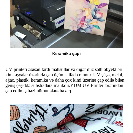
Keramika çapı
UV printeri əsasən fərdi məhsullar və digər düz səth obyektləri
kimi əşyalar üzərində çap üçün istifadə olunur. UV şüşə, metal,
ağac, plastik, keramika və daha çox kimi üzərinə çap edilə bilən
geniş çeşiddə substratlara malikdir.YDM UV Printer tərəfindən
çap edilmiş bəzi nümunələrə baxaq.