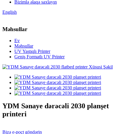
Bizimlə əlaqə saxlayın
English
Məhsullar
Ev
Məhsullar
UV Yastıqlı Printer
Geniş Formatlı UV Printer
YDM Sənaye dərəcəli 2030 planşet
printeri
Bizə e-poçt göndərin