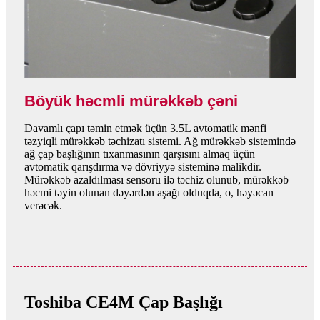
Böyük həcmli mürəkkəb çəni
Davamlı çapı təmin etmək üçün 3.5L avtomatik mənfi
təzyiqli mürəkkəb təchizatı sistemi. Ağ mürəkkəb sistemində
ağ çap başlığının tıxanmasının qarşısını almaq üçün
avtomatik qarışdırma və dövriyyə sisteminə malikdir.
Mürəkkəb azaldılması sensoru ilə təchiz olunub, mürəkkəb
həcmi təyin olunan dəyərdən aşağı olduqda, o, həyəcan
verəcək.
Toshiba CE4M Çap Başlığı