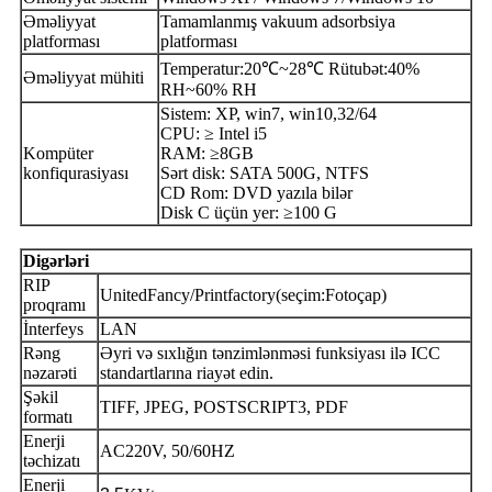
Əməliyyat
Tamamlanmış vakuum adsorbsiya
platforması
platforması
Temperatur:20℃~28℃ Rütubət:40%
Əməliyyat mühiti
RH~60% RH
Sistem: XP, win7, win10,32/64
CPU: ≥ Intel i5
Kompüter
RAM: ≥8GB
konfiqurasiyası
Sərt disk: SATA 500G, NTFS
CD Rom: DVD yazıla bilər
Disk C üçün yer: ≥100 G
Digərləri
RIP
UnitedFancy/
Printfactory(seçim:
Fotoçap
)
proqramı
İnterfeys
LAN
Rəng
Əyri və sıxlığın tənzimlənməsi funksiyası ilə ICC
nəzarəti
standartlarına riayət edin.
Şəkil
TIFF, JPEG, POSTSCRIPT3, PDF
formatı
Enerji
AC220V, 50/60HZ
təchizatı
Enerji