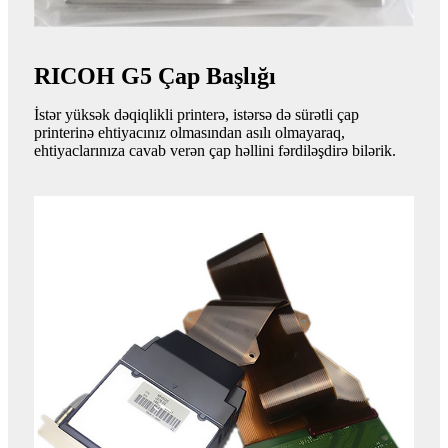
RICOH G5 Çap Başlığı
İstər yüksək dəqiqlikli printerə, istərsə də sürətli çap
printerinə ehtiyacınız olmasından asılı olmayaraq,
ehtiyaclarınıza cavab verən çap həllini fərdiləşdirə bilərik.