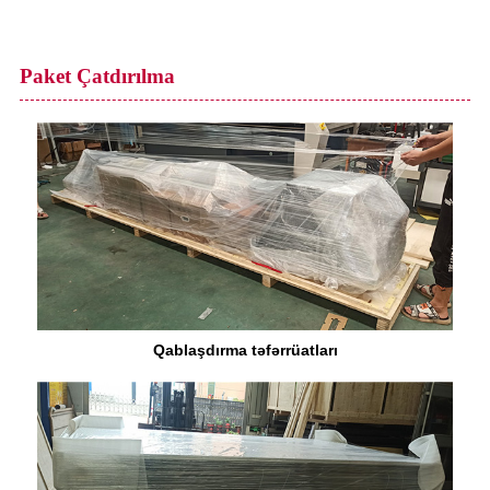
Paket Çatdırılma
Qablaşdırma təfərrüatları