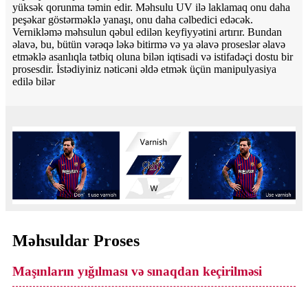
yüksək qorunma təmin edir. Məhsulu UV ilə laklamaq onu daha
peşəkar göstərməklə yanaşı, onu daha cəlbedici edəcək.
Vernikləmə məhsulun qəbul edilən keyfiyyətini artırır. Bundan
əlavə, bu, bütün vərəqə ləkə bitirmə və ya əlavə proseslər əlavə
etməklə asanlıqla tətbiq oluna bilən iqtisadi və istifadəçi dostu bir
prosesdir. İstədiyiniz nəticəni əldə etmək üçün manipulyasiya
edilə bilər
Məhsuldar Proses
Maşınların yığılması və sınaqdan keçirilməsi