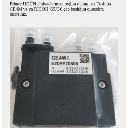
Printer ÜÇÜN ehtiyaclarınıza uyğun olaraq, siz Toshiba
CE4M və ya RICOH G5/G6 çap başlığını quraşdıra
bilərsiniz.