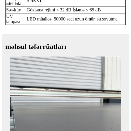
3.5
KVt
istehlakı
Səs-küy
Gözləmə rejimi < 32 dB İşləmə < 65 dB
UV
LED müalicə, 50000 saat uzun ömür, su soyutma
lampası
məhsul təfərrüatları