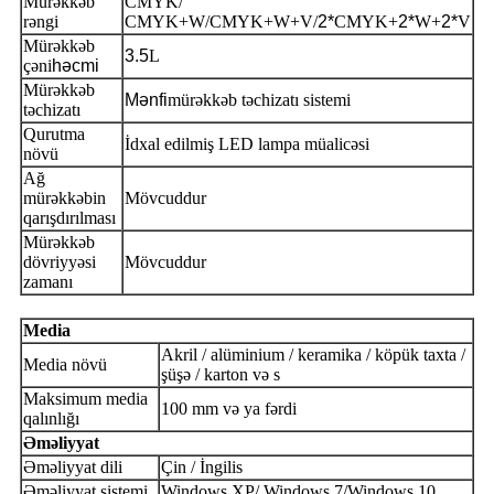
Mürəkkəb
CMYK/
rəngi
CMYK+W/CMYK+W+V/
2*
CMYK+
2*
W+
2*
V
Mürəkkəb
3.5
L
çəni
həcmi
Mürəkkəb
Mənfi
mürəkkəb təchizatı sistemi
təchizatı
Qurutma
İdxal edilmiş LED lampa müalicəsi
növü
Ağ
mürəkkəbin
Mövcuddur
qarışdırılması
Mürəkkəb
dövriyyəsi
Mövcuddur
zamanı
Media
Akril / alüminium / keramika / köpük taxta /
Media növü
şüşə / karton və s
Maksimum media
100 mm və ya fərdi
qalınlığı
Əməliyyat
Əməliyyat dili
Çin / İngilis
Əməliyyat sistemi
Windows XP/ Windows 7/Windows 10