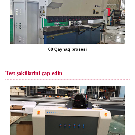
08 Qaynaq prosesi
Test şəkillərini çap edin