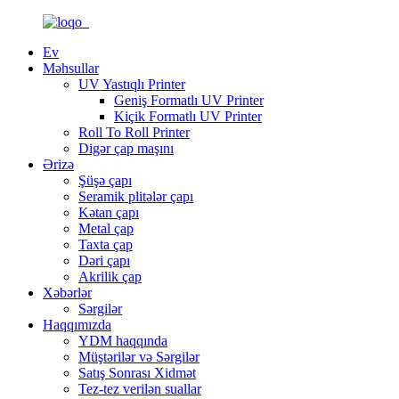
Ev
Məhsullar
UV Yastıqlı Printer
Geniş Formatlı UV Printer
Kiçik Formatlı UV Printer
Roll To Roll Printer
Digər çap maşını
Ərizə
Şüşə çapı
Seramik plitələr çapı
Kətan çapı
Metal çap
Taxta çap
Dəri çapı
Akrilik çap
Xəbərlər
Sərgilər
Haqqımızda
YDM haqqında
Müştərilər və Sərgilər
Satış Sonrası Xidmət
Tez-tez verilən suallar