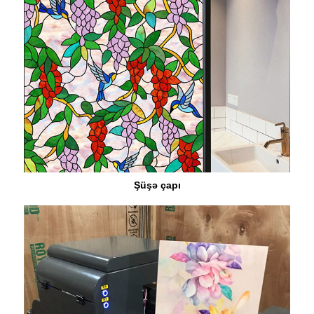
Şüşə çapı