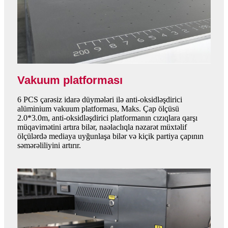
Vakuum platforması
6 PCS çarəsiz idarə düymələri ilə anti-oksidləşdirici
alüminium vakuum platforması, Maks. Çap ölçüsü
2.0*3.0m, anti-oksidləşdirici platformanın cızıqlara qarşı
müqavimətini artıra bilər, naəlaclıqla nəzarət müxtəlif
ölçülərdə mediaya uyğunlaşa bilər və kiçik partiya çapının
səmərəliliyini artırır.