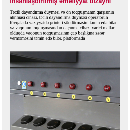
İnsanlaşdırılmış əməliyyat dizaynı
Təcili dayandırma düyməsi və ön toqquşmanın qarşısının
alınması cihazı, təcili dayandırma düyməsi operatorun
fövqəladə vəziyyətdə printeri söndürməsini təmin edə bilər
və vaqonun toqquşmasından qaçınma cihazı xarici mallar
olduqda vaqonun toqquşmasının çap başlığına zərər
verməməsini təmin edə bilər. platformada