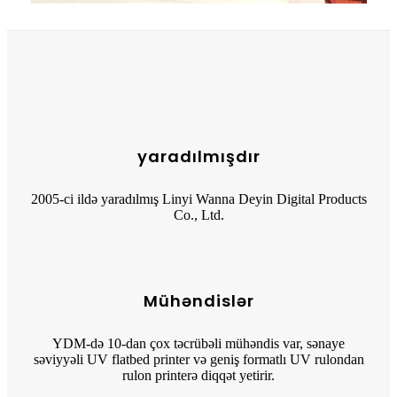
yaradılmışdır
2005-ci ildə yaradılmış Linyi Wanna Deyin Digital Products
Co., Ltd.
Mühəndislər
YDM-də 10-dan çox təcrübəli mühəndis var, sənaye
səviyyəli UV flatbed printer və geniş formatlı UV rulondan
rulon printerə diqqət yetirir.