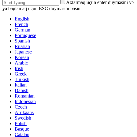
Axtarmaq üçün enter düyməsini və
ya bağlamaq üçün ESC düyməsini basın
English
French
German
Portuguese
Spanish
Russian
Japanese
Korean
Arabic
Irish
Greek
Turkish
Italian
Danish
Romanian
Indonesian
Czech
Afrikaans
Swedish
Polish
Basque
Catalan