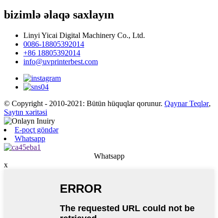
bizimlə əlaqə saxlayın
Linyi Yicai Digital Machinery Co., Ltd.
0086-18805392014
+86 18805392014
info@uvprinterbest.com
© Copyright - 2010-2021: Bütün hüquqlar qorunur.
Qaynar Teqlər
,
Saytın xəritəsi
E-poçt göndər
Whatsapp
Whatsapp
x