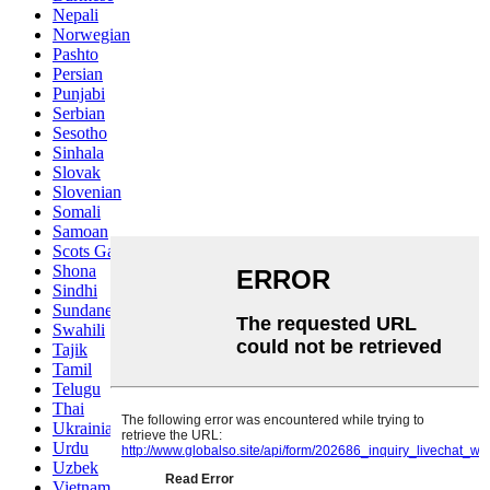
Nepali
Norwegian
Pashto
Persian
Punjabi
Serbian
Sesotho
Sinhala
Slovak
Slovenian
Somali
Samoan
Scots Gaelic
Shona
Sindhi
Sundanese
Swahili
Tajik
Tamil
Telugu
Thai
Ukrainian
Urdu
Uzbek
Vietnamese