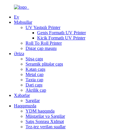
Ev
Məhsullar
UV Yastıqlı Printer
Geniş Formatlı UV Printer
Kiçik Formatlı UV Printer
Roll To Roll Printer
Digər çap maşını
Ərizə
Şüşə çapı
Seramik plitələr çapı
Kətan çapı
Metal çap
Taxta çap
Dəri çapı
Akrilik çap
Xəbərlər
Sərgilər
Haqqımızda
YDM haqqında
Müştərilər və Sərgilər
Satış Sonrası Xidmət
Tez-tez verilən suallar