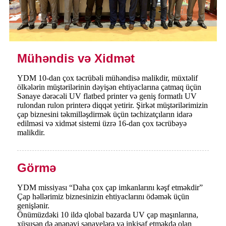
Mühəndis və Xidmət
YDM 10-dan çox təcrübəli mühəndisə malikdir, müxtəlif
ölkələrin müştərilərinin dəyişən ehtiyaclarına çatmaq üçün
Sənaye dərəcəli UV flatbed printer və geniş formatlı UV
rulondan rulon printerə diqqət yetirir. Şirkət müştərilərimizin
çap biznesini təkmilləşdirmək üçün təchizatçıların idarə
edilməsi və xidmət sistemi üzrə 16-dan çox təcrübəyə
malikdir.
Görmə
YDM missiyası “Daha çox çap imkanlarını kəşf etməkdir”
Çap həllərimiz biznesinizin ehtiyaclarını ödəmək üçün
genişlənir.
Önümüzdəki 10 ildə qlobal bazarda UV çap maşınlarına,
xüsusən də ənənəvi sənayelərə və inkişaf etməkdə olan