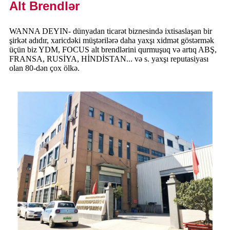
Alt Brendlər
WANNA DEYIN- dünyadan ticarət biznesində ixtisaslaşan bir
şirkət adıdır, xaricdəki müştərilərə daha yaxşı xidmət göstərmək
üçün biz YDM, FOCUS alt brendlərini qurmuşuq və artıq ABŞ,
FRANSA, RUSİYA, HİNDİSTAN... və s. yaxşı reputasiyası
olan 80-dən çox ölkə.