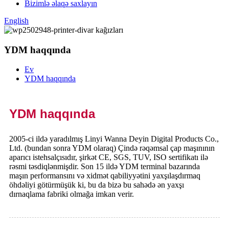
Bizimlə əlaqə saxlayın
English
YDM haqqında
Ev
YDM haqqında
YDM haqqında
2005-ci ildə yaradılmış Linyi Wanna Deyin Digital Products Co.,
Ltd. (bundan sonra YDM olaraq) Çində rəqəmsal çap maşınının
aparıcı istehsalçısıdır, şirkət CE, SGS, TUV, ISO sertifikatı ilə
rəsmi təsdiqlənmişdir. Son 15 ildə YDM terminal bazarında
maşın performansını və xidmət qabiliyyətini yaxşılaşdırmaq
öhdəliyi götürmüşük ki, bu da bizə bu sahədə ən yaxşı
dırnaqlama fabriki olmağa imkan verir.