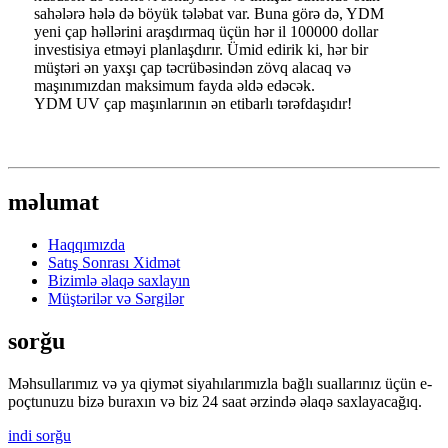
sahələrə hələ də böyük tələbat var. Buna görə də, YDM
yeni çap həllərini araşdırmaq üçün hər il 100000 dollar
investisiya etməyi planlaşdırır. Ümid edirik ki, hər bir
müştəri ən yaxşı çap təcrübəsindən zövq alacaq və
maşınımızdan maksimum fayda əldə edəcək.
YDM UV çap maşınlarının ən etibarlı tərəfdaşıdır!
məlumat
Haqqımızda
Satış Sonrası Xidmət
Bizimlə əlaqə saxlayın
Müştərilər və Sərgilər
sorğu
Məhsullarımız və ya qiymət siyahılarımızla bağlı suallarınız üçün e-
poçtunuzu bizə buraxın və biz 24 saat ərzində əlaqə saxlayacağıq.
indi sorğu