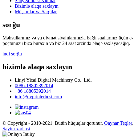
Satış Sonrası Xidmət
Bizimlə əlaqə saxlayın
Müştərilər və Sərgilər
sorğu
Məhsullarımız və ya qiymət siyahılarımızla bağlı suallarınız üçün e-
poçtunuzu bizə buraxın və biz 24 saat ərzində əlaqə saxlayacağıq.
indi sorğu
bizimlə əlaqə saxlayın
Linyi Yicai Digital Machinery Co., Ltd.
0086-18805392014
+86 18805392014
info@uvprinterbest.com
© Copyright - 2010-2021: Bütün hüquqlar qorunur.
Qaynar Teqlər
,
Saytın xəritəsi