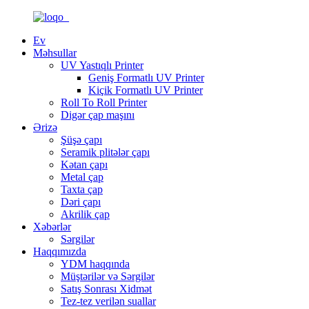
Ev
Məhsullar
UV Yastıqlı Printer
Geniş Formatlı UV Printer
Kiçik Formatlı UV Printer
Roll To Roll Printer
Digər çap maşını
Ərizə
Şüşə çapı
Seramik plitələr çapı
Kətan çapı
Metal çap
Taxta çap
Dəri çapı
Akrilik çap
Xəbərlər
Sərgilər
Haqqımızda
YDM haqqında
Müştərilər və Sərgilər
Satış Sonrası Xidmət
Tez-tez verilən suallar