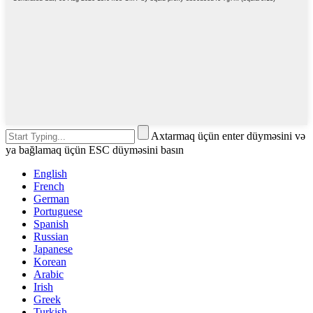
Axtarmaq üçün enter düyməsini və
ya bağlamaq üçün ESC düyməsini basın
English
French
German
Portuguese
Spanish
Russian
Japanese
Korean
Arabic
Irish
Greek
Turkish