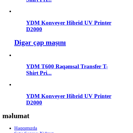
YDM Konveyer Hibrid UV Printer
D2000
Digər çap maşını
YDM T600 Rəqəmsal Transfer T-
Shirt Pri...
YDM Konveyer Hibrid UV Printer
D2000
məlumat
Haqqımızda